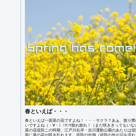
春といえば・・・
春といえば一面菜の花ですよね！・・・サクラ？あぁ、散り際
いですよね（・∀・）ﾆﾔﾆﾔ散れ散れ！（まだ咲ききってもいな
菜の花堤防この時期、江戸川右岸・吉川運動公園のあたりは堤
面に菜の花が咲き乱れます。堤防の中側（堤防の外が川を流れ