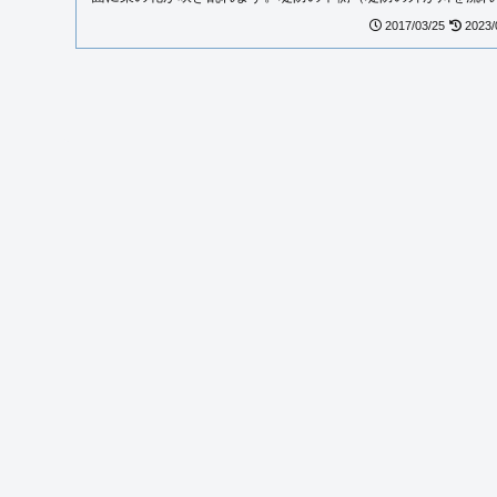
る堤外地、居住できるのが堤内地です）...
2017/03/25
2023/