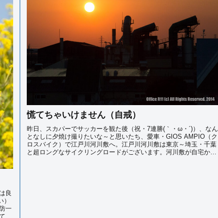
慌てちゃいけません（自戒）
昨日、スカパーでサッカーを観た後（祝・7連勝(｀・ω・´)）、なん
となしに夕焼け撮りたいな～と思いたち、愛車・GIOS AMPIO（ク
ロスバイク）で江戸川河川敷へ。江戸川河川敷は東京～埼玉・千葉
と超ロングなサイクリングロードがございます。河川敷が自宅から
近いので思い立ったら走れま...
は良
い）
防一
てい