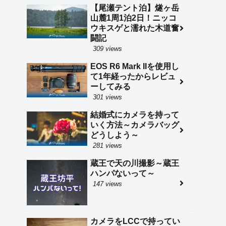
【尾瀬テント泊】燧ヶ岳
山麓1周1泊2日！ニッコ
ウキスゲと濡れた木道奮
闘記
309 views
EOS R6 Mark IIを使用し
て1年経ったからレビュ
ーしてみる
301 views
結婚式にカメラを持って
いく方法～カメラバッグ
どうしよう～
281 views
蔵王で天の川撮影～蔵王
ハンパないって～
147 views
カメラをLCCで持ってい