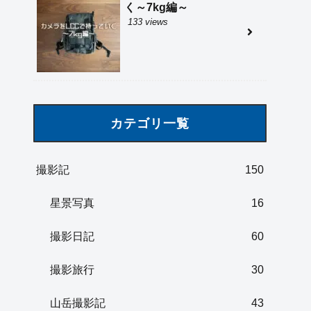
く～7kg編～
133 views
カテゴリ一覧
撮影記
150
星景写真
16
撮影日記
60
撮影旅行
30
山岳撮影記
43