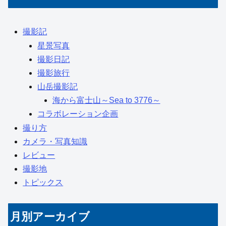
撮影記
星景写真
撮影日記
撮影旅行
山岳撮影記
海から富士山～Sea to 3776～
コラボレーション企画
撮り方
カメラ・写真知識
レビュー
撮影地
トピックス
月別アーカイブ