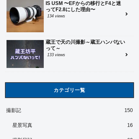
IS USM 〜EFからの移行とF4と迷
ってF2.8にした理由〜
134 views
蔵王で天の川撮影～蔵王ハンパない
って～
133 views
カテゴリ一覧
撮影記
150
星景写真
16