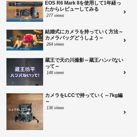
EOS R6 Mark IIを使用して1年経っ
たからレビューしてみる
277 views
結婚式にカメラを持っていく方法～
カメラバッグどうしよう～
264 views
蔵王で天の川撮影～蔵王ハンパない
って～
148 views
カメラをLCCで持っていく～7kg編
～
136 views