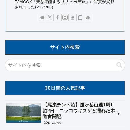
TJMOOK『贅を堪能する 大人の列車旅』に写真が掲載
されました(2024/06)
サイト内検索
30日間の人気記事
【尾瀬テント泊】燧ヶ岳山麓1周1
泊2日！ニッコウキスゲと濡れた木
道奮闘記
320 views