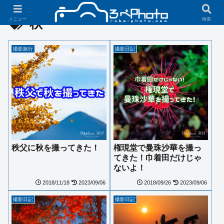
秋
メニュー
検索
撮影旅行
撮影日記
秩父に秋を撮ってきた！
権現堂で曼珠沙華を撮っ
てきた！巾着田だけじゃ
ないよ！
2018/11/18
2023/09/06
2018/09/26
2023/09/06
撮影日記
撮影日記