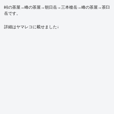
峠の茶屋→峰の茶屋→朝日岳→三本槍岳→峰の茶屋→茶臼
岳です。
詳細はヤマレコに載せました↓