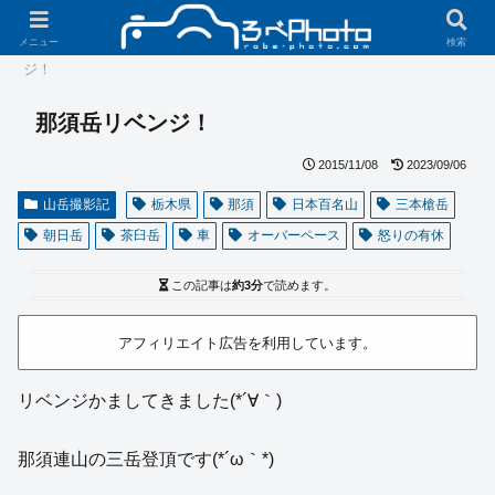
ホーム
撮影記
山岳撮影記
那須岳リベン
メニュー
検索
ジ！
那須岳リベンジ！
2015/11/08
2023/09/06
山岳撮影記
栃木県
那須
日本百名山
三本槍岳
朝日岳
茶臼岳
車
オーバーペース
怒りの有休
この記事は
約3分
で読めます。
アフィリエイト広告を利用しています。
リベンジかましてきました(*´∀｀)
那須連山の三岳登頂です(*´ω｀*)