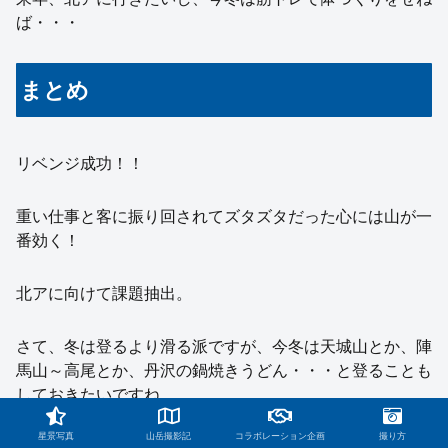
ば・・・
まとめ
リベンジ成功！！
重い仕事と客に振り回されてズタズタだった心には山が一
番効く！
北アに向けて課題抽出。
さて、冬は登るより滑る派ですが、今冬は天城山とか、陣
馬山～高尾とか、丹沢の鍋焼きうどん・・・と登ることも
しておきたいですね。
星景写真
山岳撮影記
コラボレーション企画
撮り方