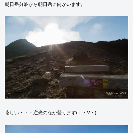
朝日岳分岐から朝日岳に向かいます。
眩しい・・・逆光のなか登ります(；・∀・)